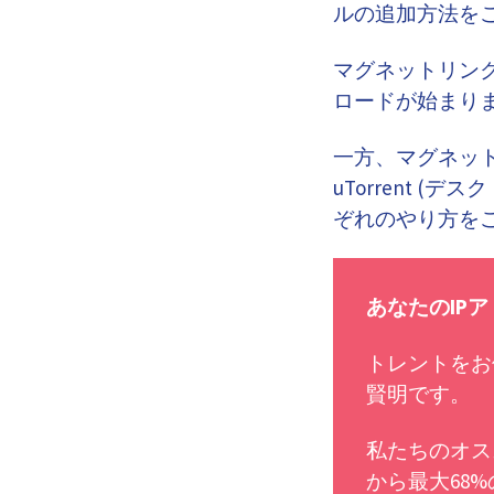
ルの追加方法を
マグネットリンクを
ロードが始まり
一方、マグネットリ
uTorrent
ぞれのやり方を
あなたのIPア
トレントをお
賢明です。
私たちのオス
から最大68